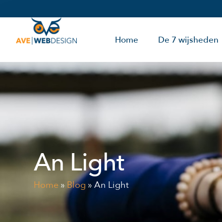
Home
De 7 wijsheden
An Light
Home
»
Blog
»
An Light