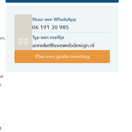
Stuur een WhatsApp
06 191 30 985
en,
Typ een mailtje
anneke@avewebdesign.nl
Plan een gratis meeting
se
n
g