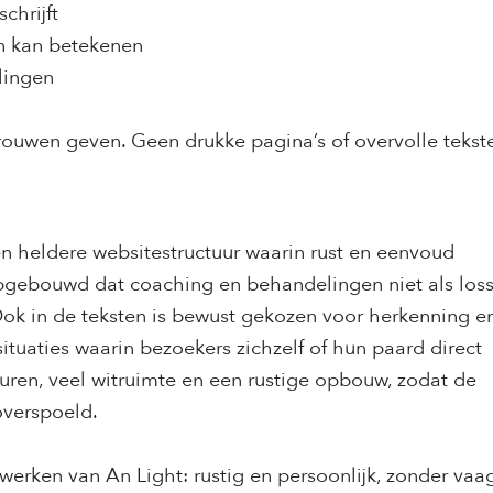
chrijft
n kan betekenen
elingen
trouwen geven. Geen drukke pagina’s of overvolle tekst
n heldere websitestructuur waarin rust en eenvoud
 opgebouwd dat coaching en behandelingen niet als los
Ook in de teksten is bewust gekozen voor herkenning e
ituaties waarin bezoekers zichzelf of hun paard direct
euren, veel witruimte en een rustige opbouw, zodat de
overspoeld.
 werken van An Light: rustig en persoonlijk, zonder vaa