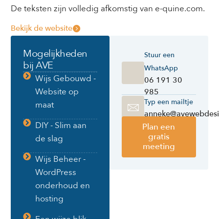
De teksten zijn volledig afkomstig van e-quine.com.
Bekijk de website
Mogelijkheden
Stuur een
bij AVE
WhatsApp
Wijs Gebouwd -
06 191 30
Website op
985
Typ een mailtje
maat
anneke@avewebdesi
DIY - Slim aan
Plan een
gratis
de slag
meeting
Wijs Beheer -
WordPress
onderhoud en
hosting