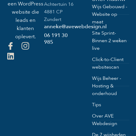
een WordPress
Achtertuin 16
Wijs Gebouwd -
4881 CP
website die
Website op
Zundert
leads en
maat
anneke@avewebdesign.nl
klanten
Site Sprint-
06 191 30
oplevert.
Binnen 2 weken
985
live
Click-to-Client
websitescan
Wijs Beheer -
Hosting &
onderhoud
Tips
Over AVE
Webdesign
De 7 wijsheden