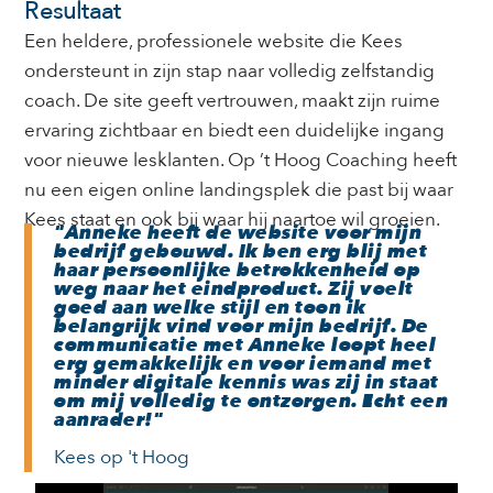
Resultaat
Een heldere, professionele website die Kees
ondersteunt in zijn stap naar volledig zelfstandig
coach. De site geeft vertrouwen, maakt zijn ruime
ervaring zichtbaar en biedt een duidelijke ingang
voor nieuwe lesklanten. Op ’t Hoog Coaching heeft
nu een eigen online landingsplek die past bij waar
Kees staat en ook bij waar hij naartoe wil groeien.
"Anneke heeft de website voor mijn
bedrijf gebouwd. Ik ben erg blij met
haar persoonlijke betrokkenheid op
weg naar het eindproduct. Zij voelt
goed aan welke stijl en toon ik
belangrijk vind voor mijn bedrijf. De
communicatie met Anneke loopt heel
erg gemakkelijk en voor iemand met
minder digitale kennis was zij in staat
om mij volledig te ontzorgen. Echt een
aanrader!"
Kees op 't Hoog