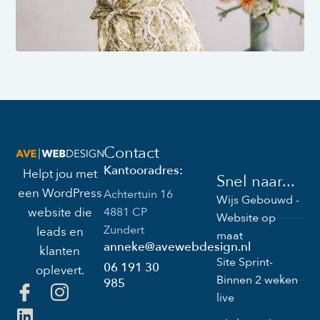
Contact
Kantooradres:
Helpt jou met
Snel naar...
een WordPress
Achtertuin 16
Wijs Gebouwd -
4881 CP
website die
Website op
Zundert
leads en
maat
anneke@avewebdesign.nl
klanten
Site Sprint-
06 191 30
oplevert.
Binnen 2 weken
985
live