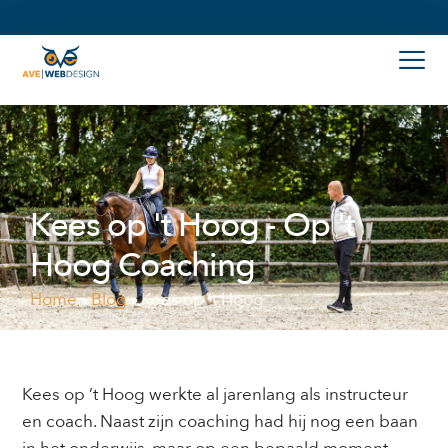
Kees op 't Hoog - Op 't
Hoog Coaching
Home
»
Blog
»
Kees op ’t Hoog
Kees op ’t Hoog werkte al jarenlang als instructeur
en coach. Naast zijn coaching had hij nog een baan