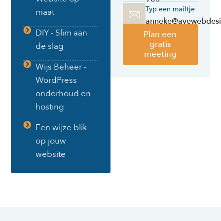
Typ een mailtje
maat
anneke@avewebdesi
DIY - Slim aan
Plan een
gratis
de slag
meeting
Wijs Beheer -
WordPress
onderhoud en
hosting
Een wijze blik
op jouw
website