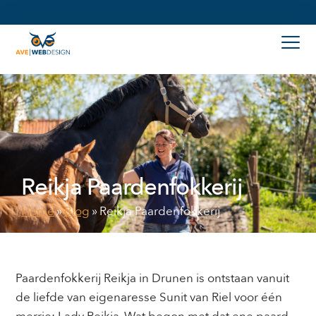
de
inhoud
Reikja Paardenfokkerij
Home
»
Blog
»
Reikja Paardenfokkerij
Paardenfokkerij Reikja in Drunen is ontstaan vanuit
de liefde van eigenaresse Sunit van Riel voor één