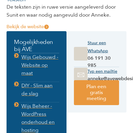
De teksten zijn in ruwe versie aangeleverd door
Sunit en waar nodig aangevuld door Anneke.
Bekijk de website
Mogelijkheden
Stuur een
bij AVE
WhatsApp
Wijs Gebouwd -
06 191 30
Website op
985
Typ een mailtje
maat
anneke@avewebdesi
DIY - Slim aan
Plan een
gratis
de slag
meeting
Wijs Beheer -
WordPress
onderhoud en
hosting