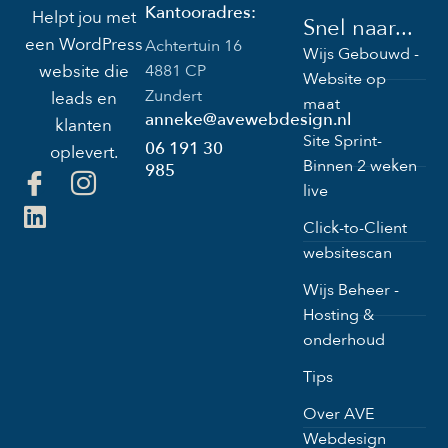
Kantooradres:
Helpt jou met
Snel naar...
een WordPress
Achtertuin 16
Wijs Gebouwd -
4881 CP
website die
Website op
Zundert
leads en
maat
anneke@avewebdesign.nl
klanten
Site Sprint-
06 191 30
oplevert.
Binnen 2 weken
985
live
Click-to-Client
websitescan
Wijs Beheer -
Hosting &
onderhoud
Tips
Over AVE
Webdesign