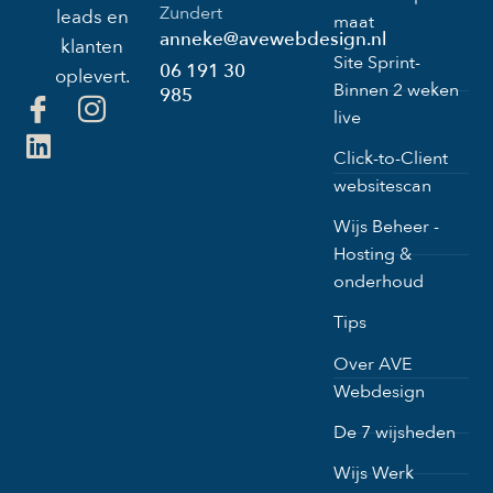
Zundert
leads en
maat
anneke@avewebdesign.nl
klanten
Site Sprint-
06 191 30
oplevert.
Binnen 2 weken
985
live
Click-to-Client
websitescan
Wijs Beheer -
Hosting &
onderhoud
Tips
Over AVE
Webdesign
De 7 wijsheden
Wijs Werk