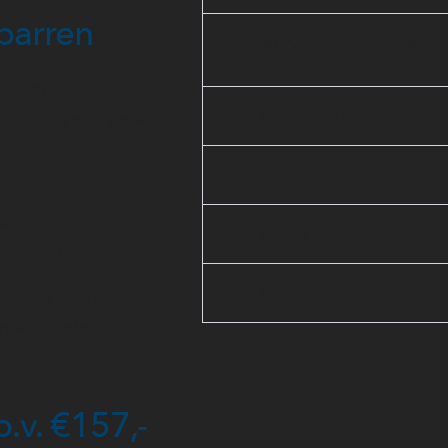
parren
Vrijdag 22 maart 2024 van 10.
24. We starten ’s
Waar vind smakelijk spa
n de slag met jouw
Moet ik iets meebreng
scherpen?
Ik heb bepaalde allergieë
 te digitaliseren?
Ik kan niet op de gen
an een heerlijke
nplan, volop
p.v. €157,-