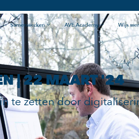
Samenwerken
AVE Academy
Wijs we
N | 22 MAART '24
 te zetten door digitaliser