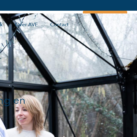
Maak kennis
rk
Over AVE
Contact
ing en