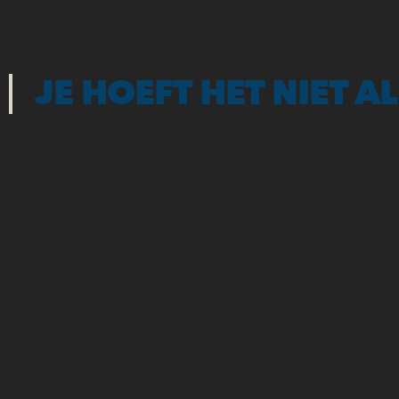
JE HOEFT HET NIET A
Klinkt dit jou bekend?
Als ondernemer moet je vele ballen in de lucht houde
Je mist de verbinding met andere ondernemers. Zoals
Daarom ga ik dit combineren:
Exclusief voor maximaal 8 ondernemers
Dagdeel van 4 uur met een heerlijke, afsluitend
Naar huis met een concreet stappenplan om jou
Vrijdag 22 maart van 10.00 tot 14.00 uur