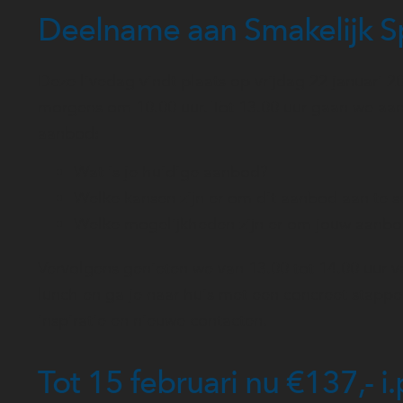
Deelname aan Smakelijk S
Deze livedag vindt plaats op vrijdag 22 januari 20
morgens om 10.00 uur. Tot 13.00 uur gaan we aa
aanbod:
Wat is je huidige aanbod?
Welke kansen zijn er om dit aanbod aan te 
Welke mogelijkheden zijn er om jouw aanbod
Vervolgens genieten we van 13.00 tot 14.00 uur v
lunch en ga je naar huis met een concreet stappe
inspiratie en nieuwe contacten.
Tot 15 februari nu €137,- i.