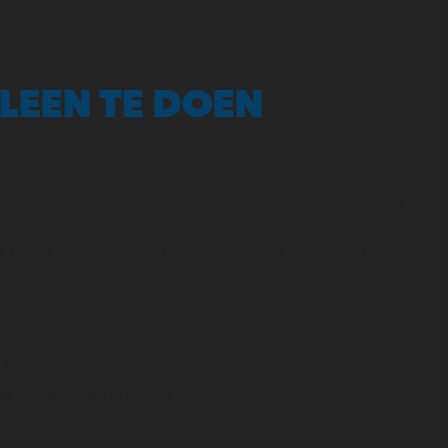
LLEEN TE DOEN
n waardoor je weleens vergeet om ‘aan je bedrijf te w
 het uitwisselen van ervaringen en het delen van zorg
e lunch
w aanbod slimmer in te zetten