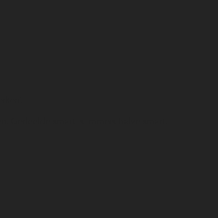
erken’.
en. Gedeelde smart is immers halve smart.