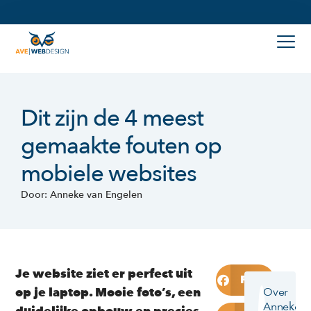
Dit zijn de 4 meest
gemaakte fouten op
mobiele websites
Door: Anneke van Engelen
Je website ziet er perfect uit
Facebook
op je laptop. Mooie foto’s, een
Over
Anneke