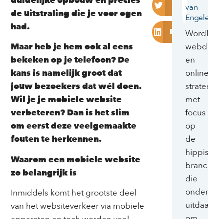
duidelijke opbouw en precies
Twitter
van
de uitstraling die je voor ogen
Engelen
had.
LinkedIn
WordPre
webdesi
Maar heb je hem ook al eens
en
bekeken op je telefoon? De
online
kans is namelijk groot dat
strateeg
jouw bezoekers dat wél doen.
met
Wil je je mobiele website
focus
verbeteren? Dan is het slim
op
om eerst deze veelgemaakte
de
fouten te herkennen.
hippisch
Waarom een mobiele website
branche
zo belangrijk is
die
onderne
Inmiddels komt het grootste deel
uitdaagt
van het websiteverkeer via mobiele
om