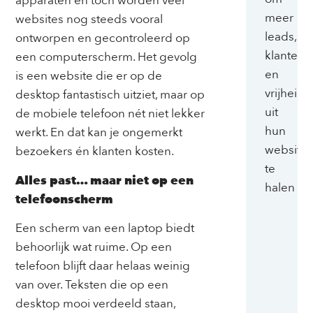
apparaten en toch worden veel
meer
websites nog steeds vooral
leads,
ontworpen en gecontroleerd op
klanten
een computerscherm. Het gevolg
en
is een website die er op de
vrijheid
desktop fantastisch uitziet, maar op
uit
de mobiele telefoon nét niet lekker
hun
werkt. En dat kan je ongemerkt
website
bezoekers én klanten kosten.
te
Alles past… maar niet op een
halen
telefoonscherm
Een scherm van een laptop biedt
behoorlijk wat ruime. Op een
telefoon blijft daar helaas weinig
van over. Teksten die op een
desktop mooi verdeeld staan,