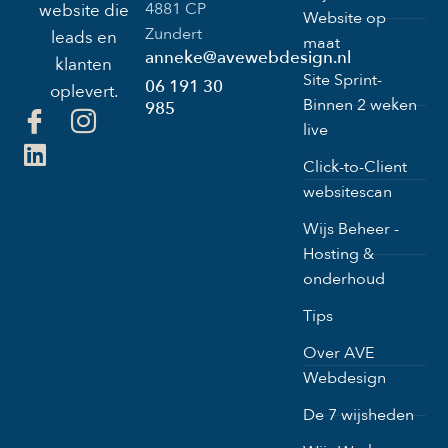
4881 CP
website die
Website op
Zundert
leads en
maat
anneke@avewebdesign.nl
klanten
Site Sprint-
06 191 30
oplevert.
Binnen 2 weken
985
live
Click-to-Client
websitescan
Wijs Beheer -
Hosting &
onderhoud
Tips
Over AVE
Webdesign
De 7 wijsheden