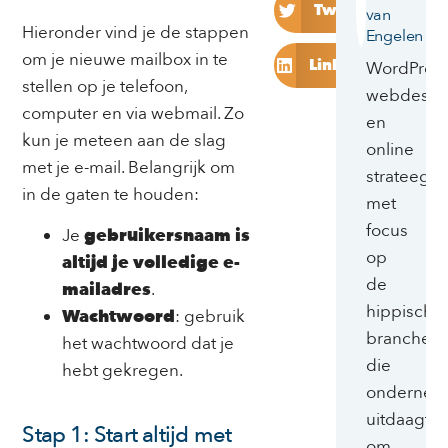
Twitter
van
Hieronder vind je de stappen
Engelen
om je nieuwe mailbox in te
LinkedIn
WordPres
stellen op je telefoon,
webdesig
computer en via webmail. Zo
en
kun je meteen aan de slag
online
met je e-mail. Belangrijk om
strateeg
in de gaten te houden:
met
focus
Je
gebruikersnaam is
op
altijd je volledige e-
de
mailadres
.
hippische
Wachtwoord
: gebruik
branche
het wachtwoord dat je
die
hebt gekregen.
ondernem
uitdaagt
Stap 1: Start altijd met
om