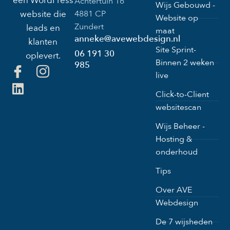
een WordPress
Achtertuin 16
Wijs Gebouwd -
4881 CP
website die
Website op
Zundert
leads en
maat
anneke@avewebdesign.nl
klanten
Site Sprint-
06 191 30
oplevert.
Binnen 2 weken
985
live
Click-to-Client
websitescan
Wijs Beheer -
Hosting &
onderhoud
Tips
Over AVE
Webdesign
De 7 wijsheden