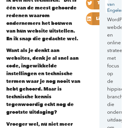
ik ben niet technisch.” Dit is
Twitter
van
één van de meest gehoorde
Engelen
redenen waarom
LinkedIn
WordPre
ondernemers het bouwen
webdesi
van hun website uitstellen.
en
En ik snap die gedachte wel.
online
strateeg
Want als je denkt aan
met
websites, denk je al snel aan
focus
code, ingewikkelde
op
instellingen en technische
de
termen waar je nog nooit van
hippisch
hebt gehoord. Maar is
branche
technische kennis
die
tegenwoordig echt nog de
onderne
grootste uitdaging?
uitdaagt
Vroeger wel, nu niet meer
om