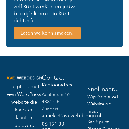
zelf kunt werken en jouw
bedrijf slimmer in kunt
richten?
Laten we kennismaken!
Contact
Kantooradres:
Helpt jou met
Snel naar...
een WordPress
Achtertuin 16
Wijs Gebouwd -
4881 CP
website die
Website op
Zundert
leads en
maat
anneke@avewebdesign.nl
klanten
Site Sprint-
06 191 30
oplevert.