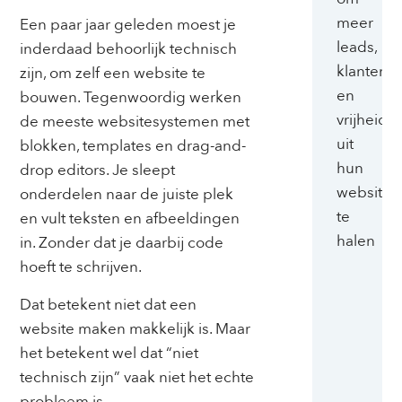
meer
Een paar jaar geleden moest je
leads,
inderdaad behoorlijk technisch
klanten
zijn, om zelf een website te
en
bouwen. Tegenwoordig werken
vrijheid
de meeste websitesystemen met
uit
blokken, templates en drag-and-
hun
drop editors. Je sleept
website
onderdelen naar de juiste plek
te
en vult teksten en afbeeldingen
halen
in. Zonder dat je daarbij code
hoeft te schrijven.
Dat betekent niet dat een
website maken makkelijk is. Maar
het betekent wel dat “niet
technisch zijn” vaak niet het echte
probleem is.