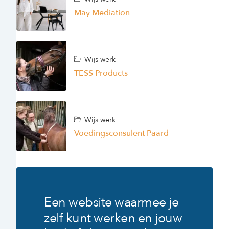
May Mediation
Wijs werk
TESS Products
Wijs werk
Voedingsconsulent Paard
Een website waarmee je
zelf kunt werken en jouw