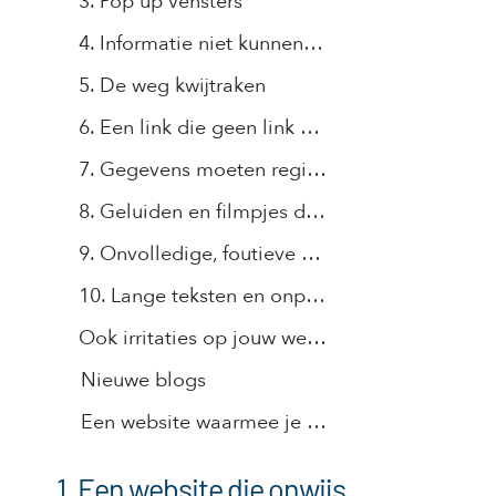
3. Pop up vensters
4. Informatie niet kunnen vinden
5. De weg kwijtraken
6. Een link die geen link blijkt te zijn
7. Gegevens moeten registreren voordat je iets krijgt te zien.
8. Geluiden en filmpjes die ineens beginnen te spelen
9. Onvolledige, foutieve of oude informatie
10. Lange teksten en onpersoonlijke stockfoto's
Ook irritaties op jouw website voorkomen?
Nieuwe blogs
Een website waarmee je zelf kunt werken en jouw bedrijf slimmer in kunt richten?
1. Een website die onwijs